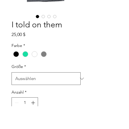
I told on them
Preis
25,00 $
Farbe
*
Größe
*
Anzahl
*
In den Warenkorb