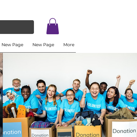
New Page
New Page
More