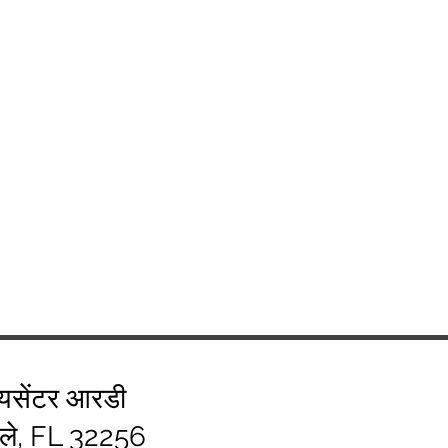
यसेंटर आरडी
िले, FL 32256