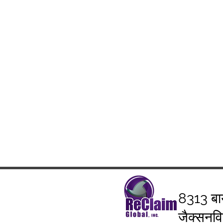
8313 बा
जैक्सनव