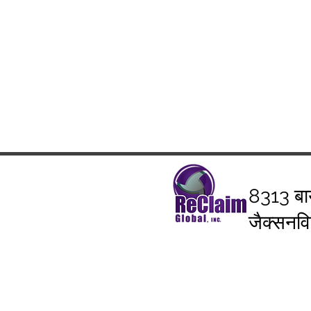
8313 बा
जैक्सनव