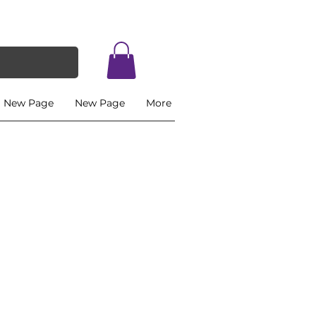
New Page
New Page
More